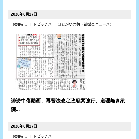
2026年6月17日
お知らせ
|
トピックス
|
ほどがやの朝（後援会ニュース）
誹謗中傷動画、再審法改定政府案強行、道理無き衆
院...
2026年6月17日
お知らせ
|
トピックス