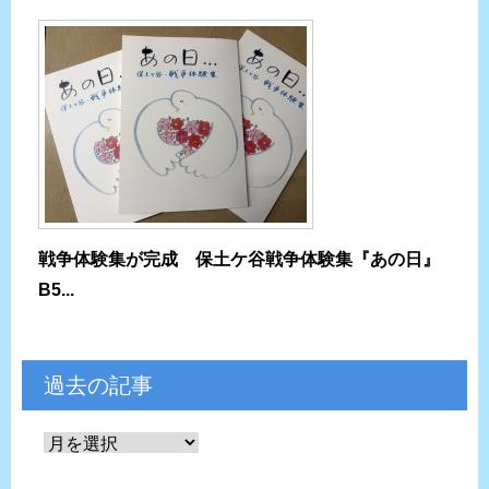
戦争体験集が完成 保土ケ谷戦争体験集『あの日』
B5...
過去の記事