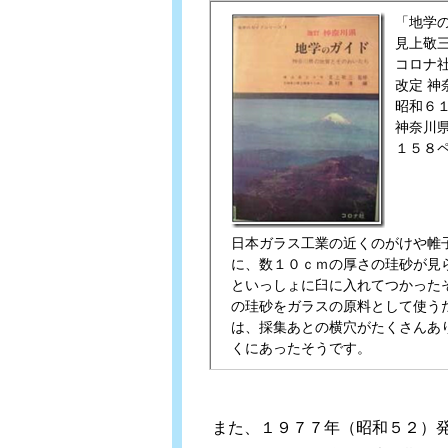
「地学
見上敬三
コロナ
改定 神
昭和６
神奈川
１５８
日本ガラス工業の近くのがけや帷
に、数１０ｃｍの厚さの珪砂が見
といっしょに臼に入れてつかった
の珪砂をガラスの原料として使う
は、採集あとの横穴がたくさんあ
くにあったそうです。
また、１９７７年（昭和５２）