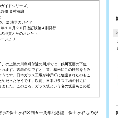
のガイドシリーズ」
監修 奥村清編
社
奈川県 地学のガイド
１年１０月２０日改訂版第４刷発行
2
県の地質とそのおいたち
ページより
子川の上流の川島町付近の川岸では、鶴川瓦層の下位
られます。古老の話ですと、昔、精米にこの珪砂をもみ
そうです。日本ガラス工場が神戸町に建設されたのもこ
ためだったそうです。以前、日本ガラス工場の付近に
りました。このころ、ガラス坂という名の坂道もこの近
発行の保土ヶ谷区制五十周年記念誌「保土ヶ谷ものが