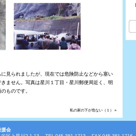
ちに見られましたが、現在では危険防止などから塞い
できません。写真は星川１丁目・星川郵便局近く、明
頃のものです。
私の家の下が危ない（１） »
後援会