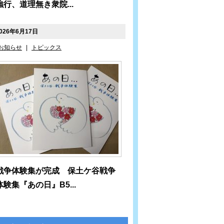
強行、道理無き衆院...
026年6月17日
お知らせ
|
トピックス
戦争体験集が完成 保土ケ谷戦争
体験集『あの日』B5...