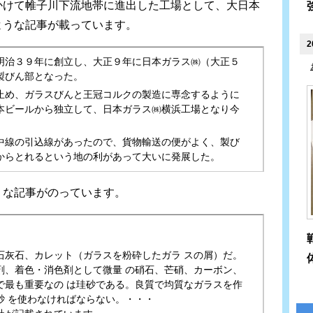
かけて帷子川下流地帯に進出した工場として、大日本
ような記事が載っています。
2
明治３９年に創立し、大正９年に日本ガラス㈱（大正５
製びん部となった。
止め、ガラスびんと王冠コルクの製造に専念するように
本ビールから独立して、日本ガラス㈱横浜工場となり今
中線の引込線があったので、貨物輸送の便がよく、製び
からとれるという地の利があって大いに発展した。
うな記事がのっています。
石灰石、カレット（ガラスを粉砕したガラ スの屑）だ。
剤、着色・消色剤として微量 の硝石、芒硝、カーボン、
で最も重要なの は珪砂である。良質で均質なガラスを作
砂 を使わなければならない。・・・