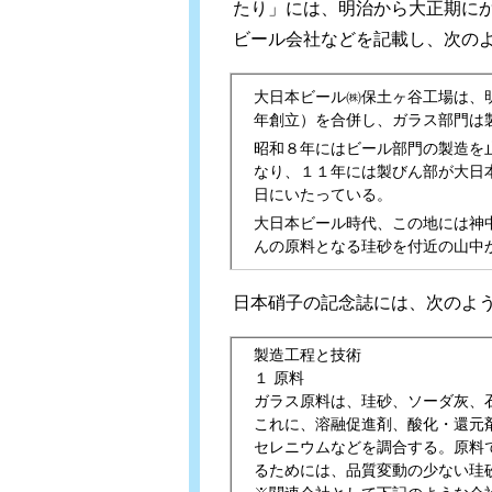
たり」には、明治から大正期に
ビール会社などを記載し、次の
大日本ビール㈱保土ヶ谷工場は、
年創立）を合併し、ガラス部門は
昭和８年にはビール部門の製造を
なり、１１年には製びん部が大日
日にいたっている。
大日本ビール時代、この地には神
んの原料となる珪砂を付近の山中
日本硝子の記念誌には、次のよ
製造工程と技術
１ 原料
ガラス原料は、珪砂、ソーダ灰、
これに、溶融促進剤、酸化・還元
セレニウムなどを調合する。原料
るためには、品質変動の少ない珪