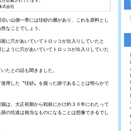
社が記載されています。
株式会社
川沿い山側一帯には珪砂の層があり、これを原料とし
当然なことでしょう。
斜面に穴があいていてトロッコが出入りしていたと
同じように穴があいていてトロッコが出入りしていた
ていたとの話も聞きました。
て使用した〝珪砂〟を掘った跡であることは明らかで
採掘は、大正初期から戦前にかけ約３０年にわたって
た跡の坑道は相当なものになることは想像できるでし