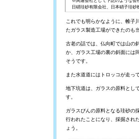
※関連会社として下記のような会
日硝珪砂有限会社、日本硝子珪砂
これでも明らかなように、帷子
たガラス製造工場ができたのも
古老の話では、仏向町では山の
か、ガラス工場の裏の斜面には
そうです。
また水道道にはトロッコが走っ
地下坑道は、ガラスの原料とし
す。
ガラスびんの原料となる珪砂の
行われたことになり、採掘され
ょう。