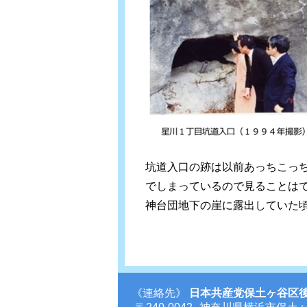
坑道入口の跡は以前あっちこっ
でしまっているので見ることは
神台団地下の崖に露出していた
《連絡先》
日本共産党保土ヶ谷区