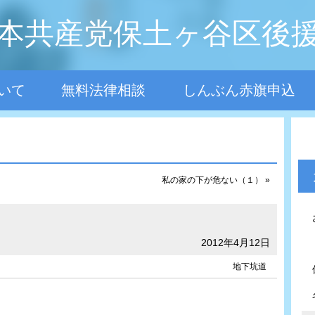
本共産党保土ヶ谷区後
いて
無料法律相談
しんぶん赤旗申込
私の家の下が危ない（１） »
2012年4月12日
地下坑道