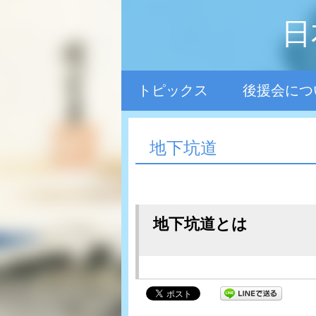
日
トピックス
後援会につ
地下坑道
地下坑道とは