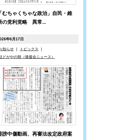
「むちゃくちゃな政治」自民・維
新の党利党略 異常...
026年6月17日
お知らせ
|
トピックス
|
ほどがやの朝（後援会ニュース）
誹謗中傷動画、再審法改定政府案