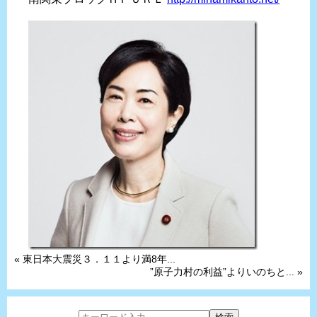
« 東日本大震災３．１１より満8年...
”原子力村の利益”よりいのちと... »