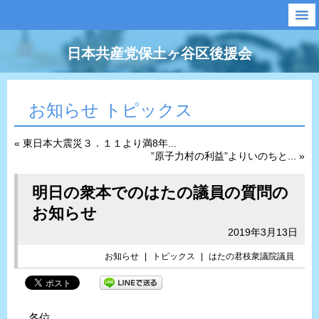
日本共産党保土ヶ谷区後援会
お知らせ トピックス
« 東日本大震災３．１１より満8年...
”原子力村の利益”よりいのちと... »
明日の衆本でのはたの議員の質問の
お知らせ
2019年3月13日
お知らせ
|
トピックス
|
はたの君枝衆議院議員
各位