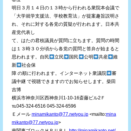
明日３月１４日の１３時から行われる衆院本会議で
「大学就学支援法、学校教育法」が提案趣旨説明さ
れ、それに対する各党の質疑が行われます。日本共
産党代表し
て、はたの君枝議員が質問に立ちます。質問の時間
は１３時３０分頃から各党の質問と答弁が始まると
思われます。自民
立民
国民
公明
共産
維
新
社会保
障 の順に行われます。インターネット衆議院
審
議中継 で視聴できますのでお知らせします。柴田
吉博
横浜市神奈川区西神奈川1-10-16斎藤ビル2Ｆ
℡045-324-6516
045-324-6596
Ｅメール
minamikanto@77.netyou.jp
<mailto:
mina
mikanto@77.netyou.jp
>
南関東ブロックＨＰＵＲＬ
http://minamikanto.net/