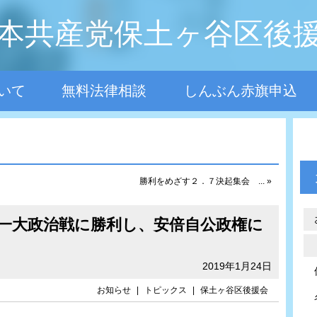
本共産党保土ヶ谷区後
いて
無料法律相談
しんぶん赤旗申込
勝利をめざす２．７決起集会 ... »
一大政治戦に勝利し、安倍自公政権に
2019年1月24日
お知らせ
|
トピックス
|
保土ヶ谷区後援会