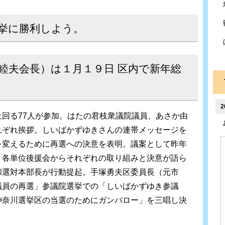
選挙に勝利しよう。
睦夫会長）は１月１９日 区内で新年総
2
回る77人が参加。はたの君枝衆議院議員、あさか由
れぞれ挨拶。しいばかずゆきさんの連帯メッセージを
を変えるために再選への決意を表明。議案として昨年
。各単位後援会からそれぞれの取り組みと決意が語ら
和選対本部長が行動提起。手塚勇夫区委員長（元市
議員の再選」参議院選挙での「しいばかずゆき参議
神奈川選挙区の当選のためにガンバロー」を三唱し決