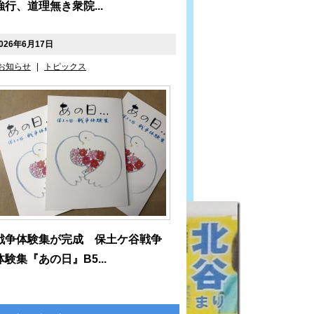
強行、道理無き衆院...
026年6月17日
お知らせ
|
トピックス
戦争体験集が完成 保土ケ谷戦争
体験集『あの日』B5...