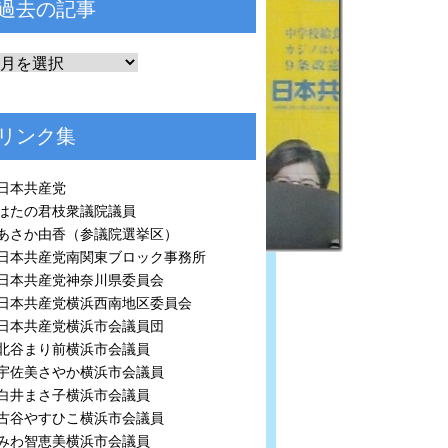
過去の記事
リンク集
日本共産党
はたの君枝衆議院議員
あさか由香（参議院選挙区）
日本共産党南関東ブロック事務所
日本共産党神奈川県委員会
日本共産党横浜西南地区委員会
日本共産党横浜市会議員団
北谷まり前横浜市会議員
宇佐美さやか横浜市会議員
白井まさ子横浜市会議員
古谷やすひこ横浜市会議員
みわ智恵美横浜市会議員