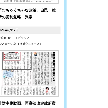
「むちゃくちゃな政治」自民・維
新の党利党略 異常...
026年6月17日
お知らせ
|
トピックス
|
ほどがやの朝（後援会ニュース）
誹謗中傷動画、再審法改定政府案